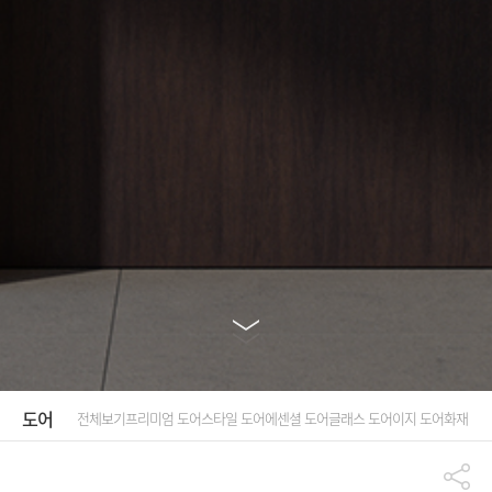
도어
전체보기
프리미엄 도어
스타일 도어
에센셜 도어
글래스 도어
이지 도어
화재 안