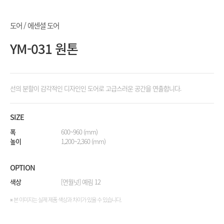
도어 / 에센셜 도어
YM-031 원톤
선의 분할이 감각적인 디자인인 도어로 고급스러운 공간을 연출합니다.
SIZE
폭
600~960 (mm)
높이
1,200~2,360 (mm)
OPTION
색상
[연월넛] 예림 12
※ 본 이미지는 실제 제품 색상과 차이가 있을 수 있습니다.