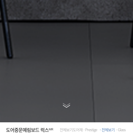
도어
중문
예림보드 럭스ᴹᴿ
전체보기
도어재 - Prestige
- 전체보기
- Glass
- Ac