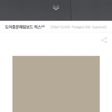
도어
중문
예림보드 럭스ᴹᴿ
전체보기
도어재 - Prestige
도어재 - Supreme
도어재 