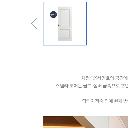
차정숙X서인호의 공간에는
스텔라 도어는 골드, 실버 금속으로 포
닥터차정숙 외에 현재 방