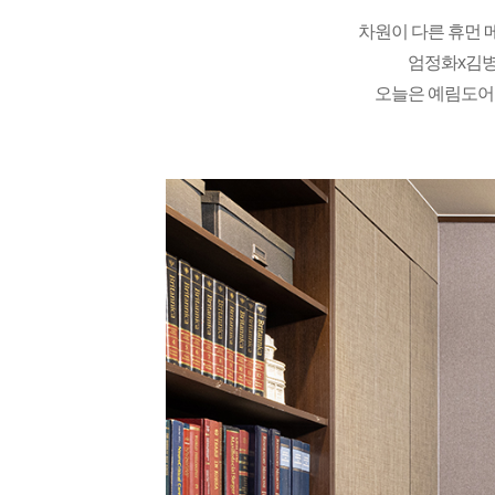
차원이 다른 휴먼 메
엄정화x김병
오늘은 예림도어