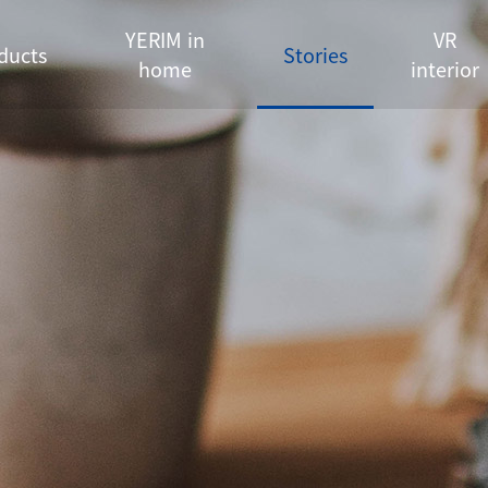
YERIM in
VR
ducts
Stories
home
interior