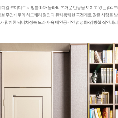
디컬 코미디로 시청률 18% 돌파의 뜨거운 반응을 보이고 있는 jtbc 
철 주연배우의 하드캐리 열연과 유쾌통쾌한 극전개로 많은 사랑을 받
가 함께한 닥터차정숙 드라마 속 메인공간인 엄정화x김병철 집인테리