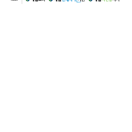
공유하기
목록
KBS2 세컨하우스 2 (2023)
tvN 소용없어 거짓말 (2023)
회사소개
개인정보처리방침
이용약관
고객센터
사이트맵