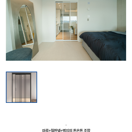
-
마루+월판넬+벽지의 톤온톤 조합