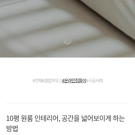
#전체
#셀럽하우스
#온라인집들이
#시공사례
10평 원룸 인테리어, 공간을 넓어보이게 하는
방법