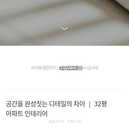
#전체
#셀럽하우스
#온라인집들이
#시공사례
공간을 완성짓는 디테일의 차이 ｜ 32평
아파트 인테리어
2026-05-11
조회수 58