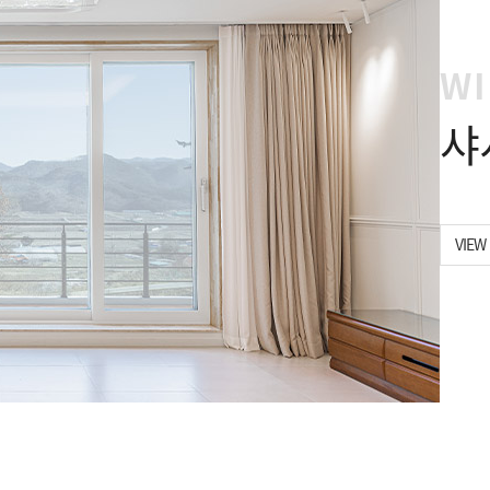
W
샤
VIEW