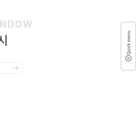
INDOW
Quick menu
시