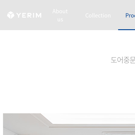
About
Collection
Pro
us
도어
중