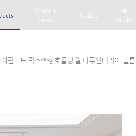
YERIM in
VR
ducts
Stories
home
interior
문
예림보드 럭스ᴹᴿ
창호
몰딩·월·마루
인테리어 필름