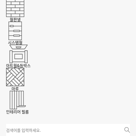
월판넬
시스템월
아트월&등박스
마루
인테리어 필름