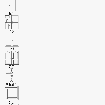
도어
키친
창호
중문
하드웨어
몰딩