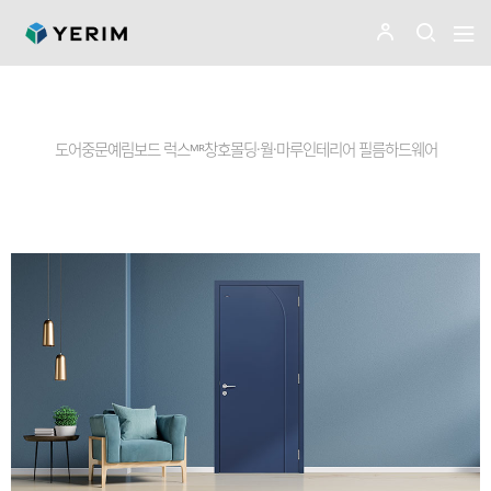
도어
중문
예림보드 럭스ᴹᴿ
창호
몰딩·월·마루
인테리어 필름
하드웨어