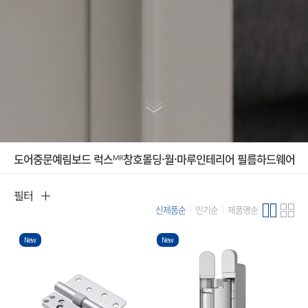
도어
중문
예림보드 럭스ᴹᴿ
창호
몰딩·월·마루
인테리어 필름
하드웨어
필터
신제품순
인기순
제품명순
New
New